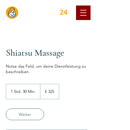
Shiatsu Massage
Nutze das Feld, um deine Dienstleistung zu
beschreiben.
325
Euro
1 Std. 30 Min.
1
€ 325
S
t
d
3
Weiter
0
M