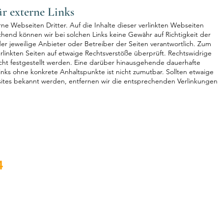
r externe Links
ne Webseiten Dritter. Auf die Inhalte dieser verlinkten Webseiten
hend können wir bei solchen Links keine Gewähr auf Richtigkeit der
der jeweilige Anbieter oder Betreiber der Seiten verantwortlich. Zum
rlinkten Seiten auf etwaige Rechtsverstöße überprüft. Rechtswidrige
icht festgestellt werden. Eine darüber hinausgehende dauerhafte
inks ohne konkrete Anhaltspunkte ist nicht zumutbar. Sollten etwaige
sites bekannt werden, entfernen wir die entsprechenden Verlinkungen
Kontaktdetails
info@wochenbett24.de
AGB
Datenschutz
Impressum
Kon