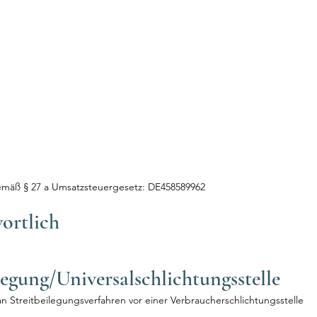
emäß § 27 a Umsatzsteuergesetz: DE458589962
ortlich
legung/Universal­schlichtungs­stelle
 an Streitbeilegungsverfahren vor einer Verbraucherschlichtungsstelle