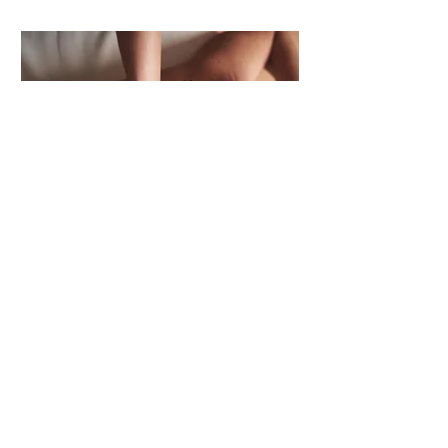
Feuchtigkeitsspendende
Körperpackung
Nutze das Feld, um deine
Dienstleistung zu beschreiben.