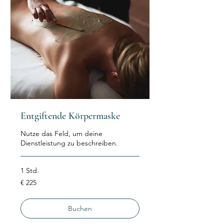
Entgiftende Körpermaske
Nutze das Feld, um deine
Dienstleistung zu beschreiben.
1 Std.
225
€ 225
Euro
Buchen