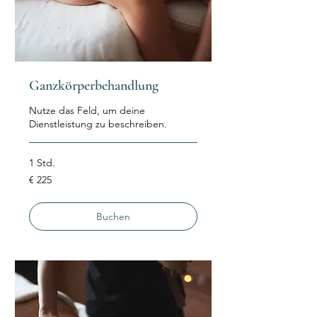
Ganzkörperbehandlung
Nutze das Feld, um deine
Dienstleistung zu beschreiben.
1 Std.
225
€ 225
Euro
Buchen