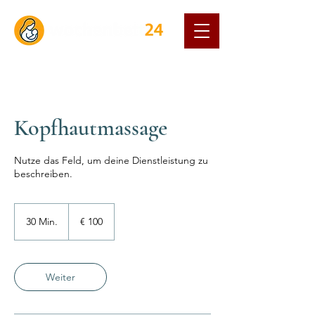
Kopfhautmassage
Nutze das Feld, um deine Dienstleistung zu
beschreiben.
100
Euro
30 Min.
3
€ 100
0
M
i
n
Weiter
.