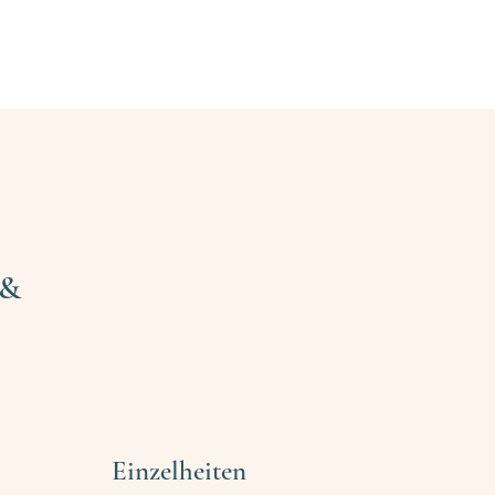
enamtliche finden
Ehrenamtliche werden
Blog
Kontakt
 &
Einzelheiten