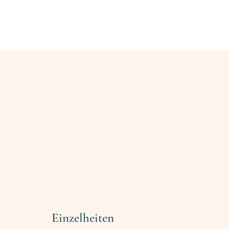
enamtliche finden
Ehrenamtliche werden
Blog
Kontakt
Einzelheiten