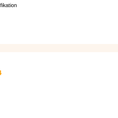
fikation
Kontaktdetails
info@wochenbett24.de
AGB
Datenschutz
Impressum
Kon
Copyright © 2026 Wochenbett24. All Rights Reserv