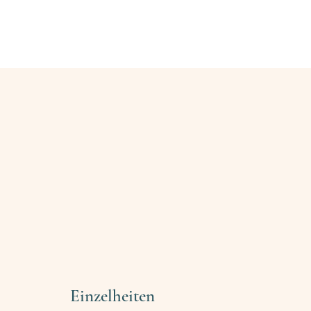
enamtliche finden
Ehrenamtliche werden
Blog
Kontakt
Einzelheiten