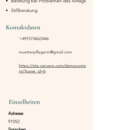
Beratung bei Problemen des Alltags
Stillberatung
Kontaktdaten
'
+4915734622446
muetterpflegerin@gmail.com
https://site.canvayo.com/democonte
nt/?page_id=6
Einzelheiten
Adresse
91052
Sprachen