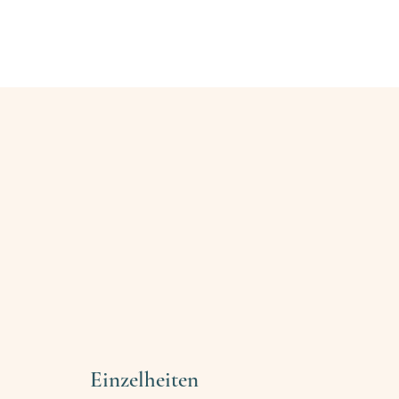
enamtliche finden
Ehrenamtliche werden
Blog
Kontakt
Einzelheiten