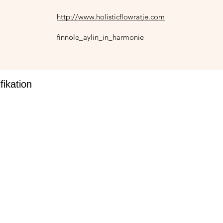
http://www.holisticflowratje.com
finnole_aylin_in_harmonie
fikation