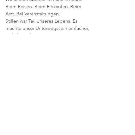
Beim Reisen. Beim Einkaufen. Beim 
Arzt. Bei Veranstaltungen. 
Stillen war Teil unseres Lebens. Es 
machte unser Unterwegssein einfacher, 
nicht komplizierter. 
Wie bequem ist es bitte immer die 
perfekte Ernährung in ausreichender 
Menge, in bester Bio-Qualität, in der 
optimalen Zusammensetzung, in 
verzehrfertiger Temperatur dabei zu 
haben.  
Und wie oft war ich einfach nur 
hochgradig dankbar, diesen Universal-
Magic auch gegen innere Unruhe, 
Müdigkeit, Schmerzen, direkt 
verfügbar zu haben. 
Meine Tochter fand an der Brust Ruhe, 
Nähe, Regulation – gerade in 